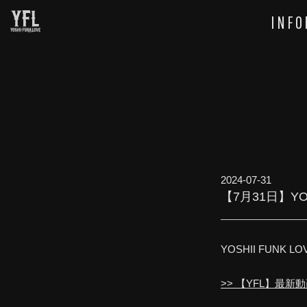
INFO
2024-07-31
【7月31日】YOS
YOSHII FUNK
>> 【YFL】最新