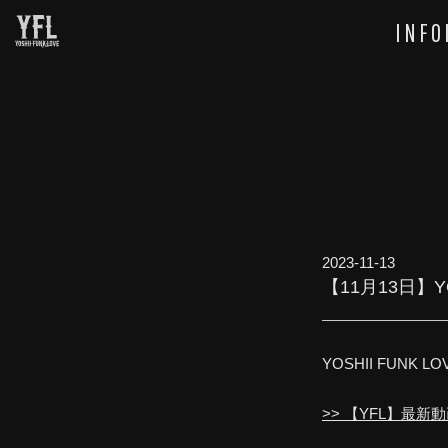
INFO
2023-11-13
【11月13日】YO
YOSHII FUNK
>> 【YFL】最新